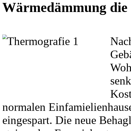
Wärmedämmung die H
Nach
Geb
Woh
senk
Kost
normalen Einfamielienhause
eingespart. Die neue Behagli